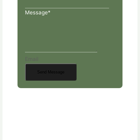
Message
*
Email
Send Message